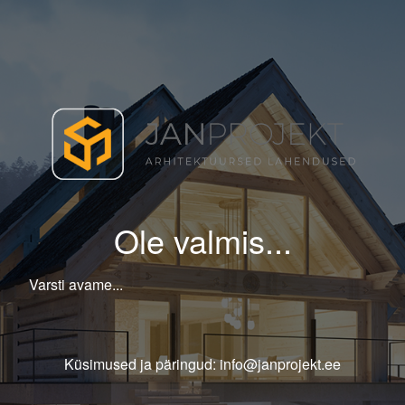
Ole valmis...
Varsti avame...
Küsimused ja päringud: info@janprojekt.ee