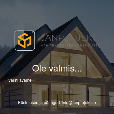
Ole valmis...
Varsti avame...
Küsimused ja päringud: info@janprojekt.ee